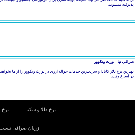
پذیرفته میشوند.
صرافی نیا - نورث ونکوور
بهترین نرخ دلار کانادا و سریعترین خدمات حواله ارزی در نورث ونکوور را از ما بخواهیدح
در اسرع وقت.
نرخ طلا و سکه
نرخ ا
زربان صرافی نیست. 