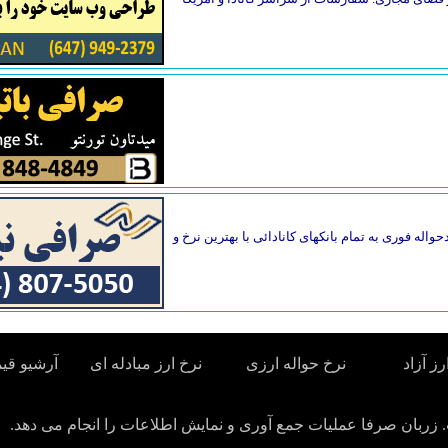
واله فوری به تمام بانکهای کانادائی با بهترین نرخ و
رز آزاد
نرخ حواله ارزی
نرخ ارز مبادله ای
آرشیو قی
زربان صرفا عملیات جمع آوری و نمایش اطلاعات را انجام می دهد.