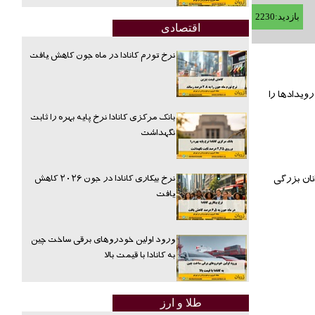
بازدید:2230
اقتصادی
نرخ تورم کانادا در ماه جون کاهش یافت
ویدادها را
بانک مرکزی کانادا نرخ پایه بهره را ثابت
نگهداشت
نرخ بیکاری کانادا در جون ۲۰۲۶ کاهش
نان بزرگی
یافت
ورود اولین خودروهای برقی ساخت چین
به کانادا با قیمت بالا
طلا و ارز