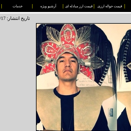
قیمت حواله ارزی
قیمت ارز مبادله ای
آرشیو ویژه
خدمات
تاریخ انتشار: 1495/03/17