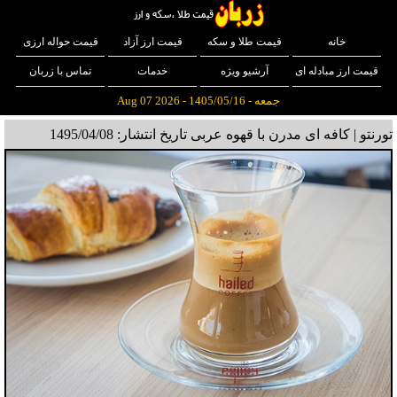
خانه
قیمت طلا و سکه
قیمت ارز آزاد
قیمت حواله ارزی
قیمت ارز مبادله ای
آرشیو ویژه
خدمات
تماس با زربان
جمعه - 1405/05/16 - Aug 07 2026
تورنتو | کافه ای مدرن با قهوه عربی
تاریخ انتشار: 1495/04/08