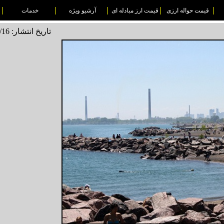
قیمت حواله ارزی
قیمت ارز مبادله ای
آرشیو ویژه
خدمات
تاریخ انتشار: 1495/04/16