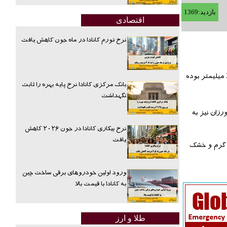
بازدید:1369
اقتصادی
نرخ تورم کانادا در ماه جون کاهش یافت
اگر احساس میکنید که هوای تورنتو خشک تر از همیشه است اشتباه نمیکنید، براساس گزارش منتشر شده بارش متوسط باران در ماه جون 2016به میزان 26.4 میلیمتر بوده
بانک مرکزی کانادا نرخ پایه بهره را ثابت
نگهداشت
رزان نیز به
نرخ بیکاری کانادا در جون ۲۰۲۶ کاهش
یافت
ا گرم و خشک
ورود اولین خودروهای برقی ساخت چین
به کانادا با قیمت بالا
طلا و ارز