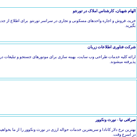
الهام شهبان، کارشناس املاک در تورنتو
خرید، فروش و اجاره واحدهای مسکونی و تجاری در سراسر تورنتو. برای اطلاع از جدی
بگیرید.
شرکت فناوری اطلاعات زربان
ارائه کلیه خدمات طراحی وب سایت، بهینه سازی برای موتورهای جستجو و تبلیغات در 
پذیرفته میشوند.
صرافی نیا - نورث ونکوور
بهترین نرخ دلار کانادا و سریعترین خدمات حواله ارزی در نورث ونکوور را از ما بخواهیدح
در اسرع وقت.