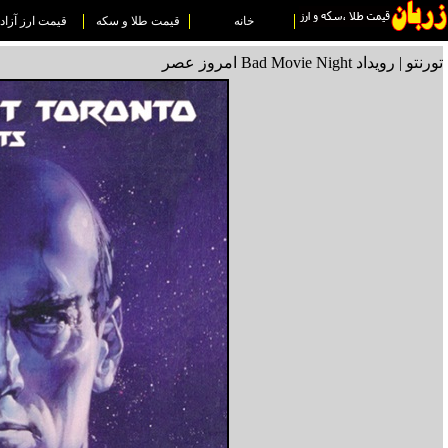
خانه
قیمت طلا و سکه
قیمت ارز آزاد
تورنتو | رویداد Bad Movie Night امروز عصر