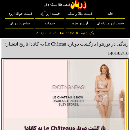
خانه
قیمت طلا و سکه
قیمت ارز آزاد
قیمت حواله ارزی
قیمت ارز مبادله ای
آرشیو ویژه
خدمات
تماس با زربان
یک شنبه - 1405/05/18 - Aug 08 2026
زندگی در تورنتو | بازگشت دوباره Le Château به کانادا
تاریخ انتشار:
1401/02/10