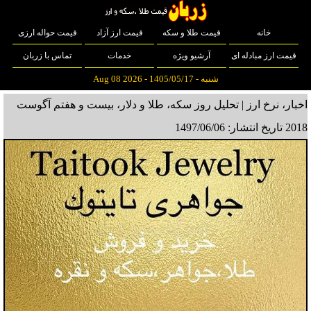
خانه
قیمت طلا و سکه
قیمت ارز آزاد
قیمت حواله ارزی
قیمت ارز مبادله ای
آرشیو ویژه
خدمات
تماس با زربان
شنبه - 1405/05/17 - Aug 08 2026
اخبار، نرخ ارز | تحليل روز سكه، طلا و دلار، بیست و هفتم آگوست
2018
تاریخ انتشار: 1497/06/06