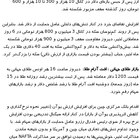
ارز پس از حبس بازه‌ای دلار در کانال 10 هزار و 300 تا 10 هزار و 600
تومان، روز گذشته سقف مزبور شکسته شد.
افزایش تقاضای خرد در کنار تنش‌های داخلی عامل حمایت از دلار شد. بنابراین
پس از روند کم‌نوسان سکه در کانال 3 میلیون و 800 هزار تومانی در 6 روز
معاملاتی اخیر، دیروز مقاومت سقف 3 میلیون و 900 هزار تومانی شکسته
شد. بیش‌واکنشی سکه به دلار و کم‌واکنشی سکه به افت 40 دلاری طلا در یک
ماه اخیر، حباب (بیشتر بودن قیمت بازاری از ارزش ذاتی) سکه را بزرگ‌تر کرد.
بازار طلای جهانی : افت آرام طلا:
دیروز ساعت 16 هر اونس طلای جهانی به
قیمت 1203 دلار معامله شد. پس از ثبت بیشترین رشد روزانه طلا در 15
ماه (روز جمعه)، دوشنبه افت آرام طلا با رشد شاخص دلار و رشد بازارهای
سهام رقم خورد.
اقدام بانک مرکزی چین برای افزایش ارزش یوآن (تغییر نحوه نرخ‌گذاری و
کاهش اثرپذیری یوآن از بازار) در کنار ارائه سیگنال تدریجی بودن افزایش
نرخ بهره از سوی رئیس فدرال رزرو عامل حمایت از بازارهای سهام شد. با
وجود تداوم تنش‌های تجاری میان چین و آمریکا و بدون نتیجه ماندن
مذاکرات اخیر، خوش‌بینی‌ها به رسیدن توافق بر سر مذاکرات NAFTA میان