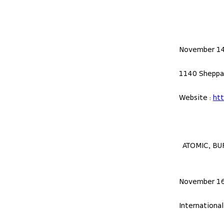
November 14
1140 Sheppar
Website :
htt
ATOMIC, BURTON, SALOMON, RO
November 16
Internationa