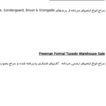
حراج انواع لباسهای مردانه از برندهای Nautica, Bugatti, pure, Sondergaard, Bruun & Stengade با تخفیف هایی تا 80 درصد.
Freeman Formal Tuxedo Warehouse Sale
حراج انواع لباسهای رسمی مردانه . کارتهای اعتباری پذیرفته شده و حراج بصورت Final Sale برگزار خواهد ش