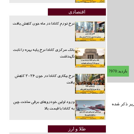
اقتصادی
نرخ تورم کانادا در ماه جون کاهش یافت
بانک مرکزی کانادا نرخ پایه بهره را ثابت
نگهداشت
بازدید:7970
نرخ بیکاری کانادا در جون ۲۰۲۶ کاهش
یافت
ورود اولین خودروهای برقی ساخت چین
زیر ذکر شده
به کانادا با قیمت بالا
طلا و ارز