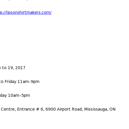
p://lipsonshirtmakers.com/
 to 19, 2017
o Friday 11am-9pm
nday 10am-5pm
l Centre, Entrance # 6, 6900 Airport Road, Mississauga, ON