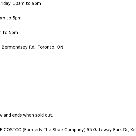
Friday: 10am to 9pm
0am to 5pm
m to 5pm
1 Bermondsey Rd. ,Toronto, ON
ow and ends when sold out.
E COSTCO (Formerly The Shoe Company) 65 Gateway Park Dr, Ki