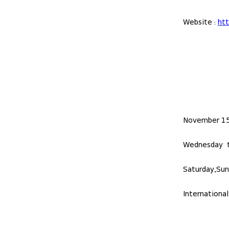
Website :
htt
November 15
Wednesday t
Saturday,Su
Internationa