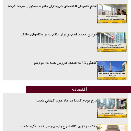
عدم اطمینان اقتصادی خریداران بالقوه مسکن را مردد کرده
قوانین جدید انتاریو برای نظارت بر بنگاه‌های املاک
کاهش 41 درصدی فروش خانه در تورنتو
اقتصادی
نرخ تورم کانادا در ماه جون کاهش یافت
بانک مرکزی کانادا نرخ پایه بهره را ثابت نگهداشت