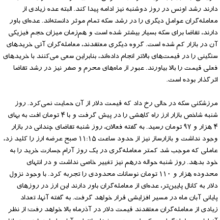
دارند رشد اونس در روز دوشنبه نیز ادامه پیدا کند. البته عده زیادی از
معامله‌گران عوامل دیگری را در رشد سکه تمام موثر دانسته‌اند. عده‌ای باور
دارند، تقاضا برای سکه بسیار بیشتر شده است و هم‌زمان میزان حجم فیزیکی
آن در بازار کم شده است. گروه دیگری معتقدند، معامله‌گران آتی خریدهای
سنگینی را در قیمت‌های بالاتر انجام داده‌اند، بنابراین سعی می‌کنند با خریدهای
فعلی قیمت را بالا بیاورند. عبور از ماه‌های محرم و صفر نیز در رشد تقاضا
اثرگذار بوده است.
مرزشکنی سکه در حالی رخ داد که قیمت دلار از آن حمایت نمی‌کرد. روز
شنبه شاخص بازار ارز راه کاهشی را در پیش گرفت و با ۴ تومان افت به بهای
۴ هزار و ۹۷ تومان رسید. به گفته فعالان، روز شنبه تقاضای چندانی در بازار
وجود نداشت و بازارساز نیز از حدود ساعت ۱۱:۱۵ صبح عرضه ارز را کلید زد،
عاملی که موجب شد کمتر معامله‌گری در یک روز آرام جسارت خرید را به
خود بدهد. روز شنبه حواله درهم نیز تغییر خاصی نداشت و در انتهای
محدوده هزار و ۱۱۰ تومان نوسانات محدودی را تجربه کرد. با وجود نزول
دلار به کانال پایین‌تر، عده‌ای از معامله‌گران باور دارند این ارز در روزهای
پایانی آبان ماه در مسیر افزایشی قرار خواهد گرفت. به گفته آنها، تعداد
زیادی از معامله‌گران معتقدند قیمت دلار در آذرماه بالا خواهد رفت؛ از نظر