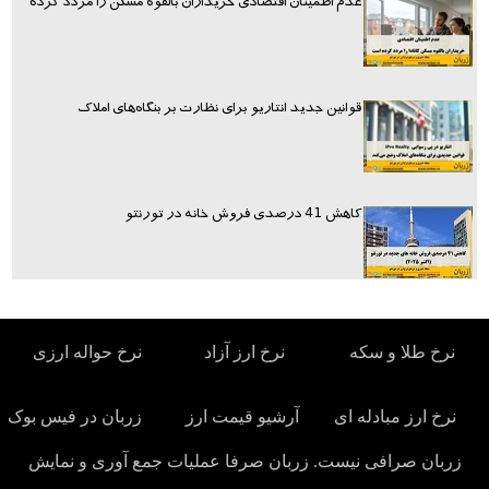
عدم اطمینان اقتصادی خریداران بالقوه مسکن را مردد کرده
قوانین جدید انتاریو برای نظارت بر بنگاه‌های املاک
کاهش 41 درصدی فروش خانه در تورنتو
نرخ طلا و سکه
نرخ ارز آزاد
نرخ حواله ارزی
نرخ ارز مبادله ای
آرشیو قیمت ارز
زربان در فیس بوک
زربان صرافی نیست. زربان صرفا عملیات جمع آوری و نمایش