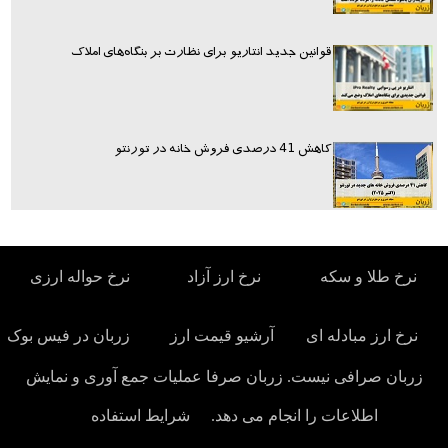
قوانین جدید انتاریو برای نظارت بر بنگاه‌های املاک
کاهش 41 درصدی فروش خانه در تورنتو
نرخ طلا و سکه
نرخ ارز آزاد
نرخ حواله ارزی
نرخ ارز مبادله ای
آرشیو قیمت ارز
زربان در فیس بوک
زربان صرافی نیست. زربان صرفا عملیات جمع آوری و نمایش
اطلاعات را انجام می دهد.
شرایط استفاده