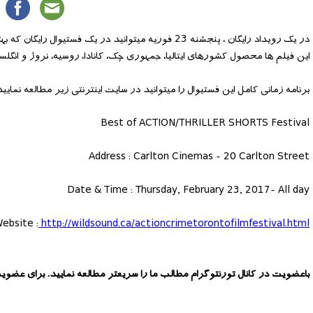
در یک رویداد رایگان ، پنجشنه 23 فوریه میتوانید در یک فستیوال رایگان که بهترین فیلم های کوتاه اکشن و ترسناک را به نمایش میگذارید شرکت کنید.
این فیلم ها محصول کشورهای ایتالیا، جمهوری چک، کانادا، روسیه، نروژ و انگلس
برنامه زمانی کامل این فستیوال را میتوانید در سایت اینترنتی زیر مطالعه نمایید
Best of ACTION/THRILLER SHORTS Festival
Address : Carlton Cinemas - 20 Carlton Street
Date & Time : Thursday, February 23, 2017- All day
ebsite :
http://wildsound.ca/actioncrimetorontofilmfestival.html
باعضویت در کانال تورنتوگرام مطالب ما را سریعتر مطالعه نمایید. برای عضوی