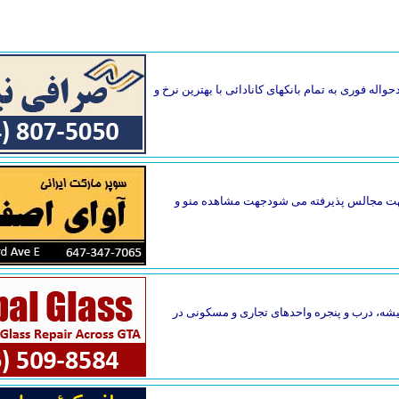
واله فوری به تمام بانکهای کانادائی با بهترین نرخ و
گ جهت مجالس پذیرفته می شودجهت مشاهده منو و
یقه فاصله دارد. تعمیر فوری شیشه، درب و پنجره واحدهای تجاری و مسکونی در