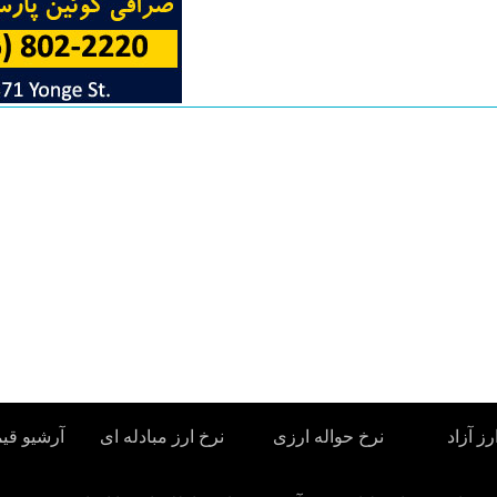
رز آزاد
نرخ حواله ارزی
نرخ ارز مبادله ای
آرشیو قی