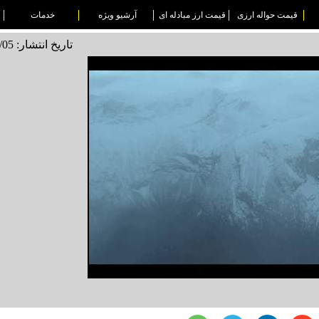
قیمت حواله ارزی
قیمت ارز مبادله ای
آرشیو ویژه
خدمات
تاریخ انتشار: 1495/12/05