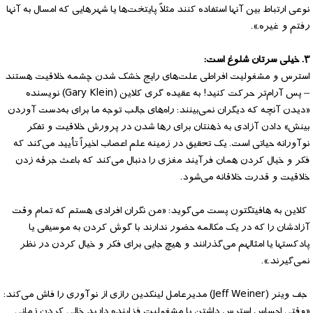
نوعی ارتباط بین آنها استفاده کنند مثلاً پایتخت‌ها یا شهرهایی که امسال به آنها
رفتم و غیره.».
۳. خیلی سرتان شلوغ است:
استرس و مشغولیت افراطی علت‌های رایج خشک شدن چشمه خلاقیت هستند
– پس آرام‌تر حرکت کنید! به عقیده گری کلاین (Gary Klein) نویسنده
«دیدن آنچه که دیگران نمی‌بینند: راه‌های جالب توجه ما برای به‌دست آوردن
بینش» دادن آزادی به ذهنتان برای رها شدن در پرورش خلاقیت و تفکر
نوآورانه حیاتی است. یک تحقیق در زمینه علم اعصاب اخیراً تأیید می‌کند که
فکر و خیال کردن همان فرآیند مغزی را دنبال می‌کند که باعث جرقه زدن
خلاقیت و قدرت خلاقانه می‌شود.
کلاین به هافیتگتون پست می‌گوید: «من نگران افرادی هستم که تمام وقت
آزادشان را که در یک مکالمه حضور ندارند با گوش کردن به موسیقی یا
پادکستها یا امثالهم می‌گذرانند و هیچ جایی برای فکر و خیال کردن در نظر
نمی‌گیرند.».
جف وینر (Jeff Weiner) مدیرعامل لینکدین رازی از نوآوری را فاش می‌کند:
«وقتی احساس استرس داشتن یا مشغولیت فزاینده دارید خالی کردن زمانی