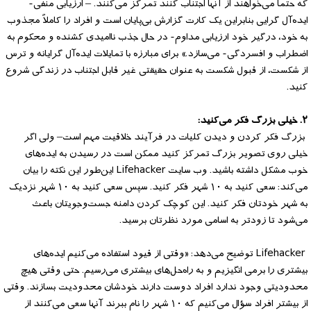
که حتماً می‌خواهند از آنها اجتناب کنند تمرکز می‌کنند. – ارزیابی منفی-
ایده‌آل گرایی بنابراین یک کارت گزارش بی‌پایان است و افراد را کاملاً مجذوب
به خود، درگیر خود ارزیابی مداوم- در حال جذب ناامیدی کشنده و محکوم به
اضطراب و افسردگی- می‌سازد.» برای مبارزه با تمایلات ایده‌آل گرایانه و ترس
از شکست، از قبول شکست به عنوان حقیقتی غیر قابل اجتناب در زندگی شروع
کنید.
۲. خیلی بزرگ فکر می‌کنید:
بزرگ فکر کردن و دیدن کلیات در فرآیند خلاقیت مهم است– ولی اگر
خیلی روی تصویر بزرگ تمرکز کنید ممکن است در رسیدن به ایده‌های
خوب مشکل داشته باشید. وب سایت Lifehacker این‌طور این نکته را بیان
می‌کند: سعی کنید به ۱۰ شهر فکر کنید. سپس سعی کنید به ۱۰ شهر نزدیک
به شهر خودتان فکر کنید. این کوچک کردن دامنه جست‌وجویتان باعث
می‌شود تا زودتر به اسامی مورد نظرتان برسید.
Lifehacker توضیح می‌دهد: «وقتی از قیود استفاده می‌کنیم ایده‌های
بیشتری را برمی انگیزیم و به راه‌حل‌های بیشتری می‌رسیم. حتی وقتی هیچ
محدودیتی وجود ندارد افراد دوست دارند خودشان محدودیت بسازند. وقتی
از بیشتر افراد سؤال می‌کنیم که ۱۰ شهر را نام ببرند آنها سعی می‌کنند از