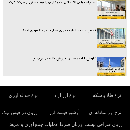
عدم اطمینان اقتصادی خریداران بالقوه مسکن را مردد کرده
قوانین جدید انتاریو برای نظارت بر بنگاه‌های املاک
کاهش 41 درصدی فروش خانه در تورنتو
نرخ طلا و سکه
نرخ ارز آزاد
نرخ حواله ارزی
نرخ ارز مبادله ای
آرشیو قیمت ارز
زربان در فیس بوک
زربان صرافی نیست. زربان صرفا عملیات جمع آوری و نمایش