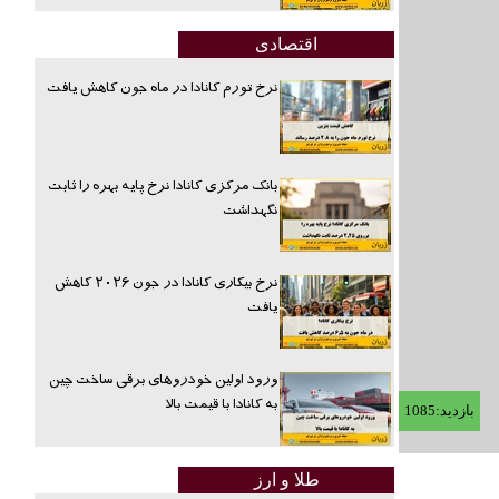
اقتصادی
نرخ تورم کانادا در ماه جون کاهش یافت
بانک مرکزی کانادا نرخ پایه بهره را ثابت
نگهداشت
نرخ بیکاری کانادا در جون ۲۰۲۶ کاهش
یافت
ورود اولین خودروهای برقی ساخت چین
به کانادا با قیمت بالا
بازدید:1085
طلا و ارز