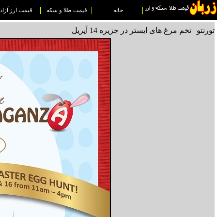
خانه
قیمت طلا و سکه
قیمت ارز آزاد
تورنتو | تخم مرغ های ایستر در جزیره 14 آپریل