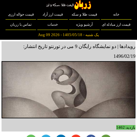
خانه
قیمت طلا و سکه
قیمت ارز آزاد
قیمت حواله ارزی
قیمت ارز مبادله ای
آرشیو ویژه
خدمات
تماس با زربان
یک شنبه - 1405/05/18 - Aug 09 2026
رویدادها | دو نمایشگاه رایگان 9 می در تورنتو
تاریخ انتشار:
1496/02/19
بازدید:1462