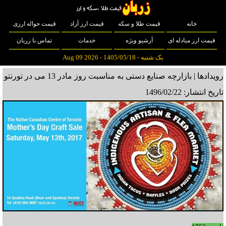
خانه
قیمت طلا و سکه
قیمت ارز آزاد
قیمت حواله ارزی
قیمت ارز مبادله ای
آرشیو ویژه
خدمات
تماس با زربان
یک شنبه - 1405/05/18 - Aug 09 2026
رویدادها | بازارچه صنایع دستی به مناسبت روز مادر 13 می در تورنتو
تاریخ انتشار: 1496/02/22