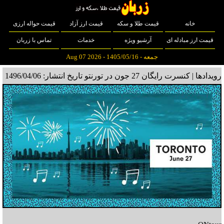
خانه
قیمت طلا و سکه
قیمت ارز آزاد
قیمت حواله ارزی
قیمت ارز مبادله ای
آرشیو ویژه
خدمات
تماس با زربان
جمعه - 1405/05/16 - Aug 07 2026
رویدادها | کنسرت رایگان 27 جون در تورنتو
تاریخ انتشار: 1496/04/06