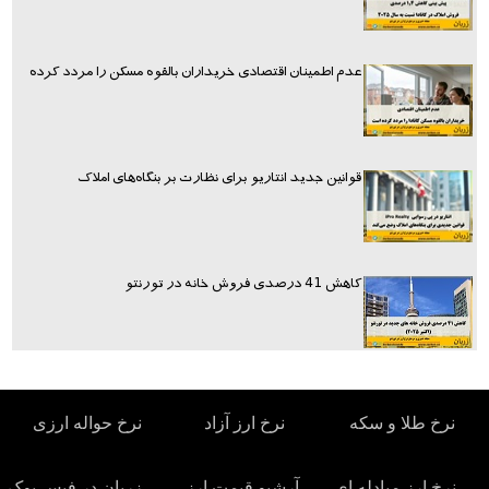
عدم اطمینان اقتصادی خریداران بالقوه مسکن را مردد کرده
قوانین جدید انتاریو برای نظارت بر بنگاه‌های املاک
کاهش 41 درصدی فروش خانه در تورنتو
نرخ طلا و سکه
نرخ ارز آزاد
نرخ حواله ارزی
نرخ ارز مبادله ای
آرشیو قیمت ارز
زربان در فیس بوک