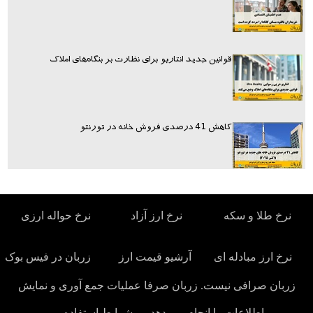
قوانین جدید انتاریو برای نظارت بر بنگاه‌های املاک
کاهش 41 درصدی فروش خانه در تورنتو
نرخ طلا و سکه
نرخ ارز آزاد
نرخ حواله ارزی
نرخ ارز مبادله ای
آرشیو قیمت ارز
زربان در فیس بوک
زربان صرافی نیست. زربان صرفا عملیات جمع آوری و نمایش
اطلاعات را انجام می دهد.
شرایط استفاده