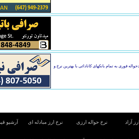
واله فوری به تمام بانکهای کانادائی با بهترین نرخ و
رز آزاد
نرخ حواله ارزی
نرخ ارز مبادله ای
آرشیو قی