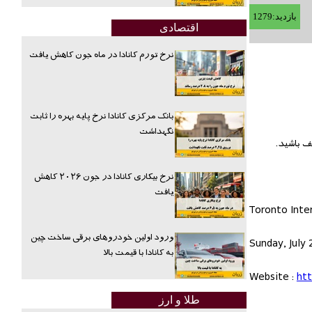
بازدید:1279
اقتصادی
نرخ تورم کانادا در ماه جون کاهش یافت
بانک مرکزی کانادا نرخ پایه بهره را ثابت
نگهداشت
نرخ بیکاری کانادا در جون ۲۰۲۶ کاهش
یافت
Toronto Inter
ورود اولین خودروهای برقی ساخت چین
Sunday, July
به کانادا با قیمت بالا
Website :
ht
طلا و ارز