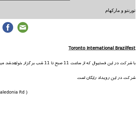
تورنتو و مارکهام
Toronto International Brazilfest
با شرکت در این فستیوال که از ساعت 11 صبح تا 11 شب برگزار خواهدشد میتوانید شاهد اجرای برنامه موزیک ، رقص ، ارائه غذا و برنامه های خانوادگی مختلف باشید.
شرکت در این رویداد رایگان است
Caledonia Rd )