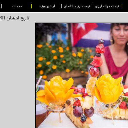
قیمت حواله ارزی
قیمت ارز مبادله ای
آرشیو ویژه
خدمات
تاریخ انتشار: 1496/05/01