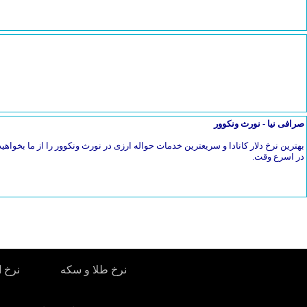
صرافی نیا - نورث ونکوور
بهترین نرخ دلار کانادا و سریعترین خدمات حواله ارزی در نورث ونکوور را از ما بخواهیدح
در اسرع وقت.
نرخ طلا و سکه
نرخ ا