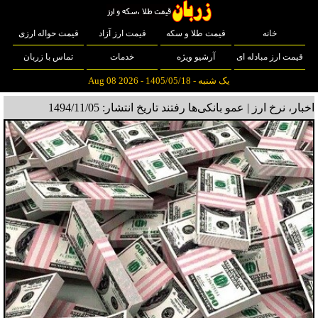
خانه
قیمت طلا و سکه
قیمت ارز آزاد
قیمت حواله ارزی
قیمت ارز مبادله ای
آرشیو ویژه
خدمات
تماس با زربان
یک شنبه - 1405/05/18 - Aug 08 2026
اخبار، نرخ ارز | عمو بانکی‌ها رفتند
تاریخ انتشار: 1494/11/05