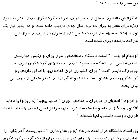
این سفر را کسب کنند."
به گزارش طلانیوز به نقل از عصر ایران، شرکت گردشگری باربارا بنکز یک تور
ویژه برای سفر به ایران در بهار سال جاری ترتیب داده است و در پاییز نیز یک
تور با هدف مشاهده از نزدیک فصل درو زعفران در ایران، از سوی این
شرکت برنامه ریزی شده است.
"ویلیام او بیمَن " استاد دانشگاه ، متخصص امور ایران و رئیس دپارتمان
باستان‌شناسی در دانشگاه مینه‌سوتا درباره جاذبه های گردشگری ایران به
نیویورک تایمز گفت:" ایران کشوری فوق العاده زیبا با اماکن تاریخی و
گردشگری بسیار باشکوه است که نمونه آنها را در کمتر نقاطی از جهان می
توان یافت.
او افزود:" اصفهان را می‌توان با مناطقی چون " ماچو پیچو" (در پرو) یا معابد
"انگکور وات" (در کامبوج) مقایسه کرد. اینها، مراکز اصلی تمدن هستند که به
طرزی دوست‌داشتنی، احیا شده‌اند."
این استاد دانشگاه قرار است در ماه ژوئن سال جاری 14 توریست آمریکایی را
به ایران ببرد. این توریست ها برای تور ویژه به ایران از یک آژانس گردشگری