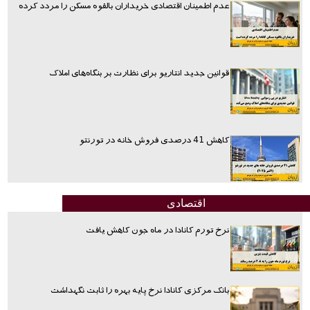
عدم اطمینان اقتصادی خریداران بالقوه مسکن را مردد کرده
قوانین جدید انتاریو برای نظارت بر بنگاه‌های املاک
کاهش 41 درصدی فروش خانه در تورنتو
اقتصادی
نرخ تورم کانادا در ماه جون کاهش یافت
بانک مرکزی کانادا نرخ پایه بهره را ثابت نگهداشت