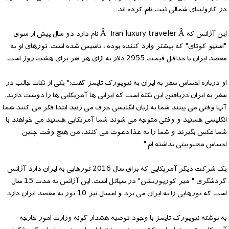
در کارولینای شمالی ثبت نام کرده اند.
این آژانس که Â Iran luxury traveler Â نام دارد دو سال پیش از سوی
"استیو کوتای" که پیشتر وارد کننده بوده ، تاسیس شده است. تورهای او به
مقصد ایران با حداقل قیمت 2955 دلار به ازای هر نفر برای هشت روز است.
او درباره احساس سفر به ایران به نیویورک تایمز گفت:" یکی از نکات جالب در
سفر به ایران دریافتن این نکته است که ایرانی ها آمریکایی ها را دوست دارند.
آنها وقتی می بینند شما به زبان انگلیسی حرف می زنید ابتدا فکر می کنند شما
انگلیسی هستید و وقتی متوجه می شوند شما آمریکایی هستید می خواهند با
شما عکس بگیرند و شما را به غذا دعوت می کنند، من هیچ وقت چنین
احساس محبوبیتی نداشته ام."
یک شرکت دیگر آمریکایی که برای سال 2016 تورهایی به ایران دارد آژانس
گردشگری " میر کورپوریشن" در سیاتل است. این آژانس به مدت 15 سال
است که تورهایی را به ایران می برد و امسال نیز 10 تور به مقصد ایران دارد.
به نوشته نیویورک تایمز با وجود توصیه هشدار گونه وزارت امور خارجه