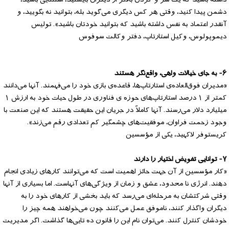
دشمن پیدا کنید، وقتی هر کس دیگری می‌گوید بله، بتوانید نه بگویید، و
آنقدر اعتماد به نفس داشته باشید که بتوانید خودتان باشید». تولیس
دیموپولوس، وکیل استارتاپ، دفتر وکالت سوفوس
۶- به جای خیالات واهی، واقع‌نگر هستند
«مدیران فوق‌العاده‌ی استارتاپ‌ها، قاعده‌ی بازی خود را می‌فهمند. آنها می‌دانند
کمتر از ۱ درصد استارتاپ‌های حوزه ی فناوری در طول حیات خود به ارزش ۱
میلیارد دلار می‌رسند. آنها کاملاً در جریان این حقیقت هستند که این صنعت با
وجود زحمت فراوان، موفقیت‌های چشمگیر کم تعدادی رقم می‌زند».
کریستوفر لاکهید، یکی از مؤسسین
۷- توانایی تفویض اختیار را دارند
«کار مؤسسین از آن جهت حائز اهمیت است که می‌توانند کار‌های زیادی انجام
دهند. انرژی نا محدود، عشق و زمان از ویژگی‌های آنهاست. اما بسیاری از آنها
وقتی شرکتشان به مرحله‌ای می‌رسد که باید بخشی از کارهای خود را به
دیگران واگذار کنند، ناموفق عمل می‌کنند چون می‌خواهند همه چیز را
خودشان کنترل کنند. می‌توان نام این را قانون ده تایی‌ها گذاشت. اگر مدیریت