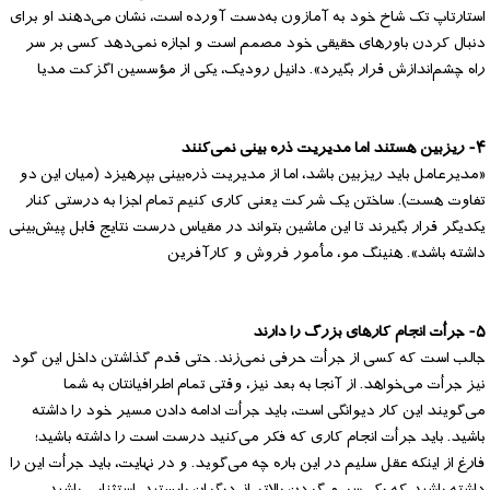
استارتاپ تک شاخ خود به آمازون به‌دست آورده است، نشان می‌دهند او برای
دنبال کردن باورهای حقیقی خود مصمم است و اجازه نمی‌دهد کسی بر سر
راه چشم‌اندازش قرار بگیرد». دانیل رودیک، یکی از مؤسسین اگزکت مدیا
۴- ریزبین هستند اما مدیریت ذره بینی نمی‌کنند
«مدیرعامل باید ریزبین باشد، اما از مدیریت ذره‌بینی بپرهیزد (میان این دو
تفاوت هست). ساختن یک شرکت یعنی کاری کنیم تمام اجزا به درستی کنار
یکدیگر قرار بگیرند تا این ماشین بتواند در مقیاس درست نتایج قابل پیش‌بینی
داشته باشد». هنینگ مو، مأمور فروش و کارآفرین
۵- جرأت انجام کارهای بزرگ را دارند
جالب است که کسی از جرأت حرفی نمی‌زند. حتی قدم گذاشتن داخل این گود
نیز جرأت می‌خواهد. از آنجا به بعد نیز، وقتی تمام اطرافیانتان به شما
می‌گویند این کار دیوانگی است، باید جرأت ادامه دادن مسیر خود را داشته
باشید. باید جرأت انجام کاری که فکر می‌کنید درست است را داشته باشید؛
فارغ از اینکه عقل سلیم در این باره چه می‌گوید. و در نهایت، باید جرأت این را
داشته باشید که یک سر و گردن بالاتر از دیگران بایستید، استثنایی باشید،