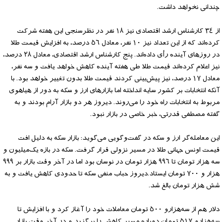
چندانی نخواهد داشت.
از ٣٤ کارشناس ارشد اقتصادی نیز ١٨ نفر در نظرسنجی این هفته شرکت
کرده‌اند که از این تعداد نیز ١٠ نفر، معادل ٥٦ درصد، به افزایش قیمت طلا
در روزهای آینده رأی داده‌اند. پنج کارشناس ارشد اقتصادی، معادل ٢٨ درصد،
نیز اعلام کرده‌اند قیمت طلا طی هفته آینده کاهش خواهد یافت و سه نفر،
معادل ١٧ درصد، نیز پیش‌بینی کردند قیمت طلا بدون تغییر خواهد بود. با
آنکه انتخابات بر کشور سایه انداخته اما بازارهای ارز و سکه به دور از هیاهوی
مربوط به انتخابات راه خود را می‌روند. دیروز هر دو بازار آرام بودند و به
گفته مصطفی قدرتی، خبر خاصی در بازار نبود.
این معامله‌گر ارز و سکه در گفت‌وگویی می‌گوید: بازار سکه به دلیل افت
قیمت اونس جهانی طلا در مسیر نزولی قرار گرفت. سکه در بازه یک‌میلیون و
سه هزار تومان تا ٩٩٦ هزار تومان در نوسان بود اما در آخر وقت بازار بر ٩٩٩
هزار و ٧٠٠ تومان ایستاد.دیروز حباب منفی سکه تا حدودی کاهش یافت و به
شش هزار تومان بالغ شد.
دلار هم از سه‌هزارو ٥٠٠ تومان معاملات خود را آغاز کرد و با افزایش تا
سه‌هزارو ٥١٧ تومان دوباره مسیر کاهش را برگزید و در آخر وقت بازار