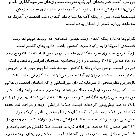
این‌ باره گفت: «خریدهای فیزیکی، تقویت صندوق‌های سرمایه‌گذاری طلا و
نگرانی‌ها با افزایش احتمال رکود در آمریکا در سال جاری سبب افزایش
قیمت‌ها شد». پس از اینکه آمارها نشان داد کُندی رشد اقتصادی آمریکا در
سه‌ماهه چهارم کمتر از انتظار بوده است،
نگرانی‌ها درباره اینکه کندی رشد جهانی اقتصادی در نهایت می‌تواند رشد
اقتصادی آمریکا را به رکود ببرد، کاهش یافت. دارایی‌های گلدتراست،
بزرگ‌ترین صندوق سرمایه‌گذاری طلا در جهان، پس از اینکه به بالاترین رقم
در ماه مارس ٢٠١٥ رسید، در روز پنجشنبه همچنان افزایش یافت. با اینکه
دیروز قیمت اونس جهانی طلا با کاهش مواجه شد، اما پیش‌بینی‌ها از افزایش
بیشتر قیمت طلا در روزهای آینده خبر می‌دهند. به گزارش سایت طلا،
تازه‌ترین نظرسنجی از سرمایه‌گذاران بین‌المللی و کارشناسان اقتصادی حاکی
است که روند صعودی قیمت طلا در هفته آینده نیز ادامه خواهد یافت. در
این نظرسنجی هزارو ٤٢٨ نفر شرکت کرده‌اند که از این تعداد هزارو ١١١ نفر
یا ٧٨ درصد پیش‌بینی کرده‌اند قیمت طلا با افزایش روبه‌رو خواهد شد. هفته
گذشته نیز ٧١ درصد شرکت‌کنندگان در نظرسنجی آنلاین کیتکونیوز
پیش‌بینی کرده بودند قیمت طلا با افزایش روبه‌رو خواهد شد. درهمین‌حال
٢١٢ نفر معادل ١٥ درصد نیز اعلام کردند قیمت طلا کاهش خواهد یافت و
١٠٥ نفر معادل، هفت درصد، نیز گفته‌اند قیمت طلا در روزهای آینده تغییر