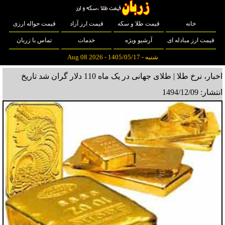
خانه
قیمت طلا و سکه
قیمت ارز آزاد
قیمت حواله ارزی
قیمت ارز مبادله ای
آرشیو ویژه
خدمات
تماس با زربان
شنبه - 1405/05/17 - Aug 08 2026
اخبار، نرخ طلا | طلای جهانی در یک ماه 110 دلار گران شد
تاریخ
انتشار: 1494/12/09