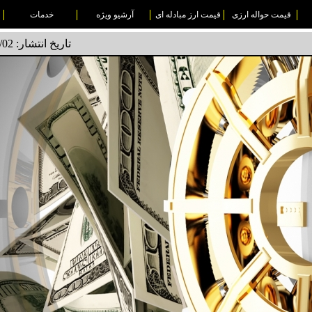
قیمت حواله ارزی
قیمت ارز مبادله ای
آرشیو ویژه
خدمات
تاریخ انتشار: 1495/01/02