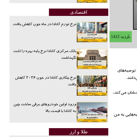
اقتصادی
نرخ تورم کانادا در ماه جون کاهش یافت
بازدید:1422
بانک مرکزی کانادا نرخ پایه بهره را ثابت
نگهداشت
توصیه‌‌های
نرخ بیکاری کانادا در جون ۲۰۲۶ کاهش
انند.
یافت
‌شان می‌‌کند،
ورود اولین خودروهای برقی ساخت چین
به کانادا با قیمت بالا
‌‌هایی به من
طلا و ارز