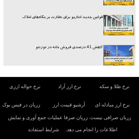
قوانین جدید انتاریو برای نظارت بر بنگاه‌های املاک
کاهش 41 درصدی فروش خانه در تورنتو
نرخ طلا و سکه
نرخ ارز آزاد
نرخ حواله ارزی
نرخ ارز مبادله ای
آرشیو قیمت ارز
زربان در فیس بوک
زربان صرافی نیست. زربان صرفا عملیات جمع آوری و نمایش
اطلاعات را انجام می دهد.
شرایط استفاده