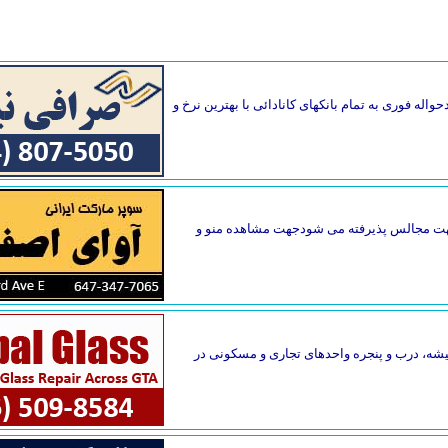
واله فوری به تمام بانکهای کانادائی با بهترین نرخ و
گ جهت مجالس پذیرفته می شودجهت مشاهده منو و
یقه فاصله دارد. تعمیر فوری شیشه، درب و پنجره واحدهای تجاری و مسکونی در