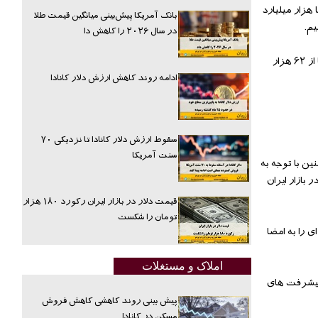
هزار میلیارد
بانک آمریکا پیش‌بینی میانگین قیمت طلا
یم.
در سال ۲۰۲۶ را کاهش دا
وی همچنین شرایط اقتصادی ایران پس از اجرا شدن برجام تغییرات قابل توجهی داشت و همانطور که مشاهده می کنید شاخص بازار سهام پس از رفع تحریم ها از ۶۲ هزار
ادامه روند کاهش ارزش دلار کانادا
سقوط ارزش دلار کانادا تا نزدیکی ۷۰
سنت آمریکا
ن با توجه به
بازار ایران
قیمت دلار در بازار ایران رکورد ۱۸۰ هزار
تومان را شکست
ادار تهران تفاهم نامه ای را به امضا
املاک و مستغلات
 پیشرفت های
پیش بینی روند کاهشی کاهش فروش
مسکن در کانادا