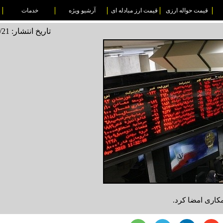
قیمت حواله ارزی
قیمت ارز مبادله ای
آرشیو ویژه
خدمات
تاریخ انتشار: 1495/04/21
مکاری امضا کرد.