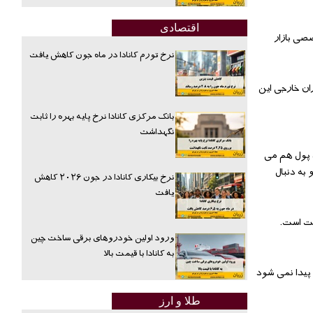
اقتصادی
صی بازار
نرخ تورم کانادا در ماه جون کاهش یافت
ان خارجی این
بانک مرکزی کانادا نرخ پایه بهره را ثابت
نگهداشت
ی پول هم می
به دنبال
نرخ بیکاری کانادا در جون ۲۰۲۶ کاهش
یافت
لت است.
ورود اولین خودروهای برقی ساخت چین
به کانادا با قیمت بالا
حتی یک برگ 100 هزار تومانی از آن دربازار پیدا نمی شود
طلا و ارز